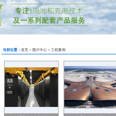
当前位置：
首页
>
图片中心
>
工程案例