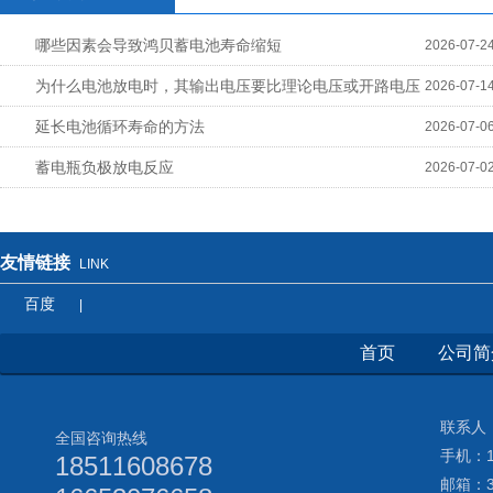
哪些因素会导致鸿贝蓄电池寿命缩短
2026-07-2
为什么电池放电时，其输出电压要比理论电压或开路电压
2026-07-1
低?
延长电池循环寿命的方法
2026-07-0
蓄电瓶负极放电反应
2026-07-0
友情链接
LINK
百度
|
首页
公司简
联系人：
全国咨询热线
手机：18
18511608678
邮箱：3