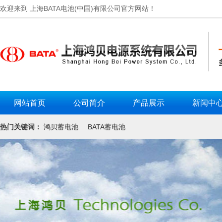
欢迎来到 上海BATA电池(中国)有限公司官方网站！
网站首页
公司简介
产品展示
新闻中
热门关键词：
鸿贝蓄电池
BATA蓄电池